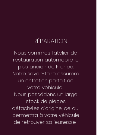
RÉPARATION
Nous sommes l'atelier de
restauration automobile le
plus ancien de France.
Notre savoir-faire assurera
un entretien parfait de
votre véhicule.
Nous possédons un large
stock de pièces
détachées
d'origine, ce qui
permettra à votre véhicule
de retrouver sa jeunesse.