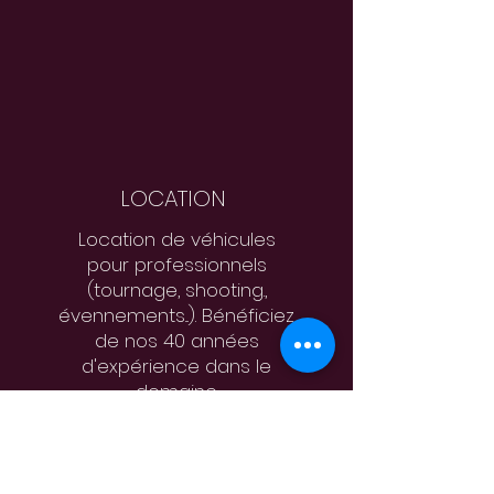
LOCATION
Location de véhicules
pour professionnels
(tournage, shooting.,
évennements...). Bénéficiez
de nos 40 années
d'expérience dans le
domaine.