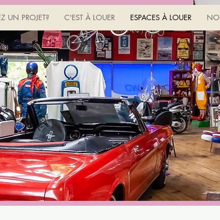
EZ UN PROJET?
C'EST À LOUER
ESPACES À LOUER
NOS